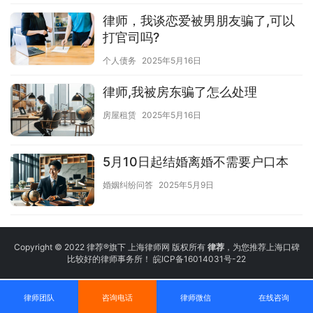
律师，我谈恋爱被男朋友骗了,可以
打官司吗?
个人债务
2025年5月16日
律师,我被房东骗了怎么处理
房屋租赁
2025年5月16日
5月10日起结婚离婚不需要户口本
婚姻纠纷问答
2025年5月9日
Copyright © 2022 律荐®旗下 上海律师网 版权所有
律荐
，为您推荐上海口碑
比较好的律师事务所！
皖ICP备16014031号-22
律师团队
咨询电话
律师微信
在线咨询