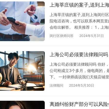
个月需要多少钱，请联系我。 有
上海莘庄镇的案子,送到上
上海莘庄镇的案子,送到上海闵行
院电话咨询，也可以联系本网页里
会给出解答。 相关推荐： 1，上
务所
闵行区律师问答
2024年5月31日
上海公司必须要法律顾问吗
上海公司必须要法律顾问吗 你好
公司刚成立3个多月，做电商的，
下。 一封律师函说我们天猫店铺
工，设计的时候是不是从网上下载
法律顾问
2024年5月30日
款字体是不能商用的。 一封是说
们的商标，这个我们确实不知道侵
给你们看下，还有我们店铺商品的
离婚纠纷财产部分可以风险
说下个…