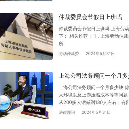
缴纳，都是延迟一个月交，我还有
成没发的。 我想仲裁公司，我们
仲裁委员会节假日上班吗
需…
仲裁委员会节假日上班吗 上海劳
下： 相关推荐： 1，上海劳动仲
所
劳动仲裁委
2024年5月31日
上海公司法务顾问一个月多
上海公司法务顾问一个月多少钱 
大环境以及上游压缩成本等等问题
从200多人缩减到130人左右，
纷，我们有一个店铺，是销售米面
法律顾问
2024年5月31日
wcdm的字样，被他们公司的法务
找一个法律顾问团队来处理公司一