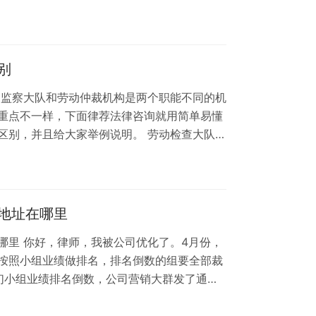
别
动监察大队和劳动仲裁机构是两个职能不同的机
重点不一样，下面律荐法律咨询就用简单易懂
区别，并且给大家举例说明。 劳动检查大队：
，主要工作就是监督和检查企业是不是遵守劳动
时给员工支付工资，缴纳社保，是不是给员工提
工等行为，比如使用童工。 如果企业存在违规
且要求企业予以改正。 劳动仲裁机构： …
地址在哪里
哪里 你好，律师，我被公司优化了。4月份，
按照小组业绩做排名，排名倒数的组要全部裁
们小组业绩排名倒数，公司营销大群发了通
组15个人，加上小组长16个人，除了小组长
他人15个人都被裁掉。 今天的社保没有按时