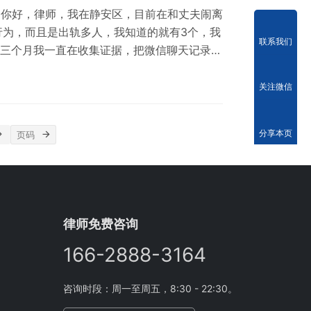
 你好，律师，我在静安区，目前在和丈夫闹离
行为，而且是出轨多人，我知道的就有3个，我
联系我们
3三个月我一直在收集证据，把微信聊天记录，
。 我们婚后买了两套房产,一套在浦东，一套
，还有黄金大概600多克，我想知道我能分割
关注微信
律师处理过债务纠纷，之前那个律师给我做的风
我找不到了，我想咨询一下婚姻财产部…
分享本页
律师免费咨询
166-2888-3164
咨询时段：周一至周五，8:30 - 22:30。