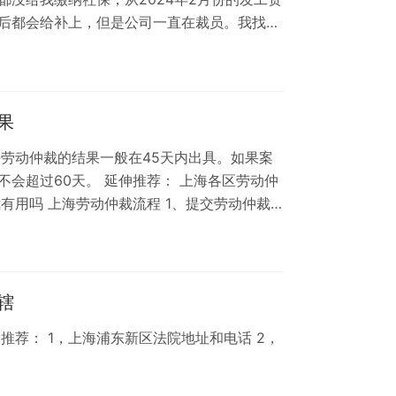
以后都会给补上，但是公司一直在裁员。我找公
。我想仲裁公司。 想咨询一下该怎么仲裁，是
需要多少钱？我是先去劳动监察大队还是劳动
大队和劳动仲裁区别 律荐回复： 如果公司注
在嘉定区进行。根据《中华人民共和国…
果
海劳动仲裁的结果一般在45天内出具。如果案
不会超过60天。 延伸推荐： 上海各区劳动仲
有用吗 上海劳动仲裁流程 1、提交劳动仲裁
案件通知书》和《开庭通知》 3、劳动仲裁调
5、拿仲裁裁决书 6、对结果不服可起诉 7、
程以及仲裁意见和指导，可以咨询在线律师，点
争议律师。 劳动仲裁所…
辖
推荐： 1，上海浦东新区法院地址和电话 2，