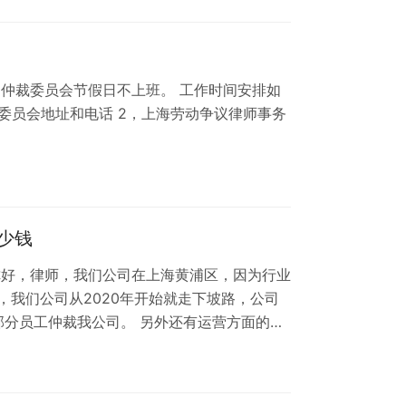
2万多的提成没有发，我们小组其他人也有提
想一起操作，请问律师我们该怎么申请仲裁呢，
动仲裁委员会节假日不上班。 工作时间安排如
裁委员会地址和电话 2，上海劳动争议律师事务
少钱
你好，律师，我们公司在上海黄浦区，因为行业
，我们公司从2020年开始就走下坡路，公司
有部分员工仲裁我公司。 另外还有运营方面的纠
粮油的，有款产品标题里写了一个知名品牌
团队起诉，目前已经收到法院通知了。 我们想
系列的纠纷，想知道如果聘请你们法务团队一