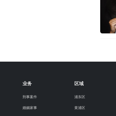
业务
区域
刑事案件
浦东区
婚姻家事
黄浦区