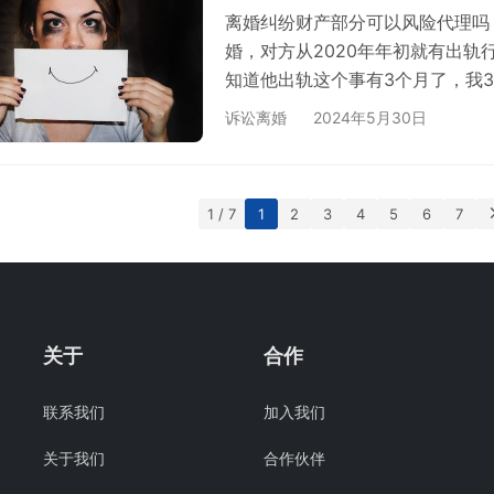
离婚纠纷财产部分可以风险代理吗
婚，对方从2020年年初就有出轨
知道他出轨这个事有3个月了，我
转账记录以及开_房记录都查询到了
诉讼离婚
2024年5月30日
在静安我们目前自己住；一辆车子
多少财产。 因为我之前也委托过
险代理，但是那个律师的联系方式
1 / 7
1
2
3
4
5
6
7
关于
合作
联系我们
加入我们
关于我们
合作伙伴