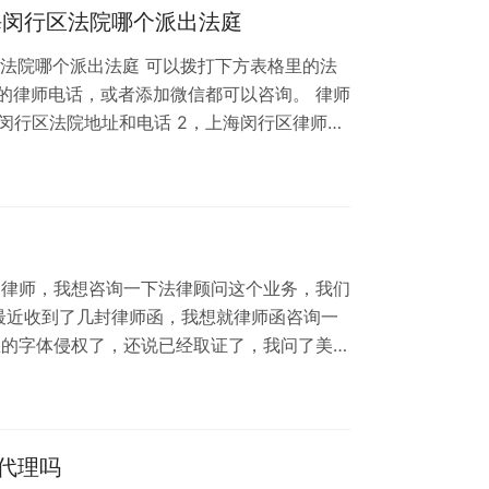
没有法律顾问的方案，先给我们看下，然后…
海闵行区法院哪个派出法庭
区法院哪个派出法庭 可以拨打下方表格里的法
的律师电话，或者添加微信都可以咨询。 律师
海闵行区法院地址和电话 2，上海闵行区律师事
，律师，我想咨询一下法律顾问这个业务，我们
最近收到了几封律师函，我想就律师函咨询一
里的字体侵权了，还说已经取证了，我问了美
了字体，她说下载了很多款字体，也不知道哪
我们店铺里的利润款产品的产品名称里包含了他
权了。我想加你们律师的微信把律师函拍照发
标题截图等等，让你们给鉴定一下。律师函里
代理吗