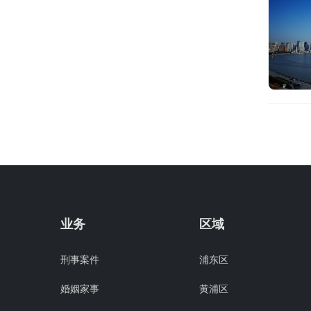
业务
区域
刑事案件
浦东区
婚姻家事
黄浦区