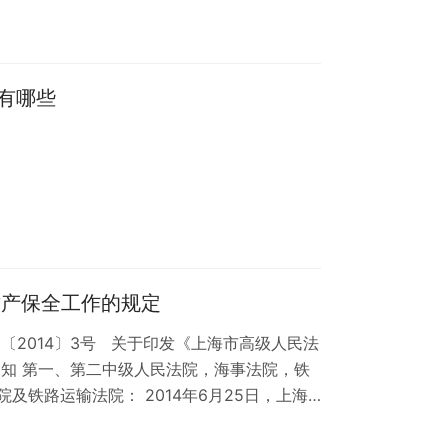
著作权法》第九条所称的著作权人及著作权专
民共和国商标法》第三条所称的商标注册人和
所称的专利权人。 第三条 海关认为必要时，
的海关手续时就货物的知识产权状况进行补充
有哪些
财产保全工作的规定
〔2014〕3号 关于印发《上海市高级人民法
通知 第一、第二中级人民法院，海事法院，铁
及铁路运输法院： 2014年6月25日，上海
过了《上海市高级人民法院关于财产保全工作
院，请贯彻执行。执行中如遇有情况，请及时