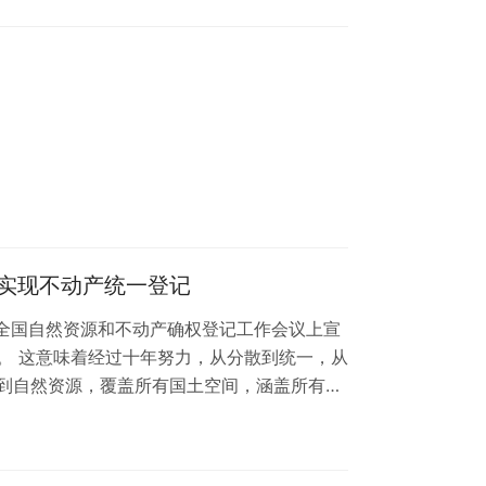
 附：《上海市高级人民法院关于财产保全工作
4年7月31日…
实现不动产统一登记
在全国自然资源和不动产确权登记工作会议上宣
。 这意味着经过十年努力，从分散到统一，从
到自然资源，覆盖所有国土空间，涵盖所有不
面建立。 我国以民法典为统领，以《不动产登
、操作规范、地方性法规等为配套支撑的不动
013年3月，党中央、国务院决定建立不动产统