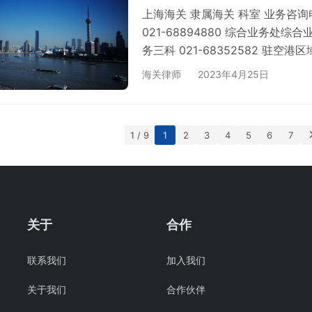
上海海关 隶属海关 科室 业务咨
021-68894880 综合业务处综合
务三科 021-68352582 驻空港
综合业务一处综合业务一科 021-60
海关律师
2023年4月25日
68894693 虹桥机场海关 综合业务科
62696186 卫生监督科 021-2235
1 / 9
1
2
3
4
5
6
7
关于
合作
联系我们
加入我们
关于我们
合作伙伴