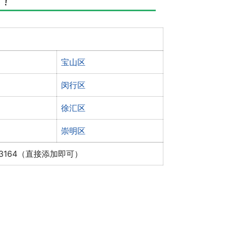
宝山区
闵行区
徐汇区
崇明区
x3164（直接添加即可）