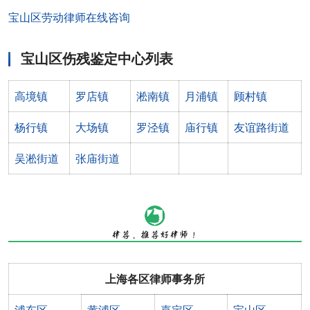
宝山区劳动律师在线咨询
宝山区伤残鉴定中心列表
高境镇
罗店镇
淞南镇
月浦镇
顾村镇
杨行镇
大场镇
罗泾镇
庙行镇
友谊路街道
吴淞街道
张庙街道
上海各区律师事务所
浦东区
黄浦区
嘉定区
宝山区