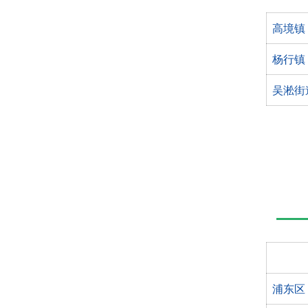
高境镇
杨行镇
吴淞街
浦东区