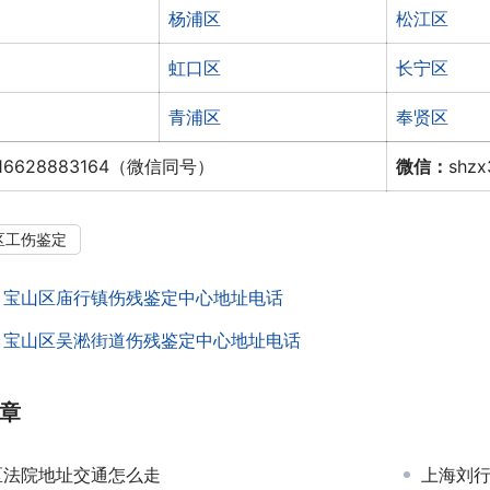
杨浦区
松江区
虹口区
长宁区
青浦区
奉贤区
16628883164（微信同号）
微信：
shz
区工伤鉴定
：
宝山区庙行镇伤残鉴定中心地址电话
：
宝山区吴淞街道伤残鉴定中心地址电话
章
区法院地址交通怎么走
上海刘