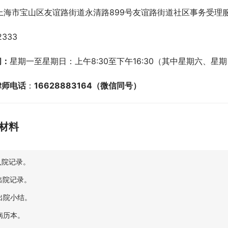
上海市宝山区友谊路街道永清路899号友谊路街道社区事务受理
2333
间：
星期一至星期日：上午8:30至下午16:30（其中星期六、星期日
律师电话
：
16628883164（微信同号）
材料
.入院记录。
.出院记录。
.出院小结。
.病历本。