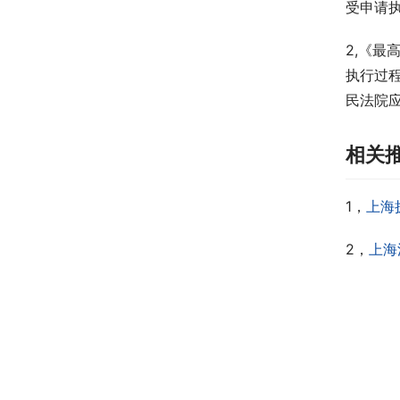
受申请
2,《
执行过
民法院
相关
1，
上海
2，
上海