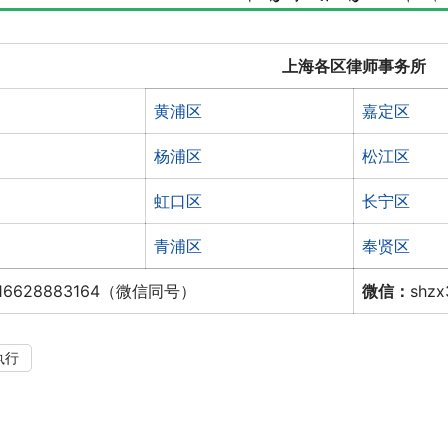
上海各区律师事务所
黄浦区
嘉定区
杨浦区
松江区
虹口区
长宁区
青浦区
奉贤区
16628883164（微信同号）
微信：
shz
执行