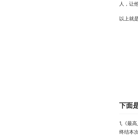
人，让
以上就
下面
1,《
终结本