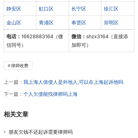
静安区
虹口区
长宁区
徐汇区
金山区
青浦区
奉贤区
崇明区
电话：
16628883164（微
微信：
shzx3164（直接添
信同号）
加即可）
律师收费
上一篇：
我上海人借债人是外地人,可以在上海起诉他吗
下一篇：
个人欠债能找律师吗上海
相关文章
朋友欠钱不还起诉需要律师吗