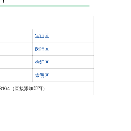
宝山区
闵行区
徐汇区
崇明区
x3164（直接添加即可）