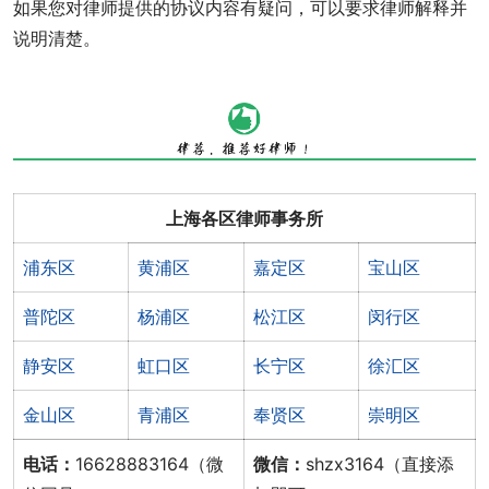
如果您对律师提供的协议内容有疑问，可以要求律师解释并
说明清楚。
上海各区律师事务所
浦东区
黄浦区
嘉定区
宝山区
普陀区
杨浦区
松江区
闵行区
静安区
虹口区
长宁区
徐汇区
金山区
青浦区
奉贤区
崇明区
电话：
16628883164（微
微信：
shzx3164（直接添