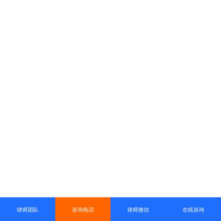
律师团队
咨询电话
律师微信
在线咨询