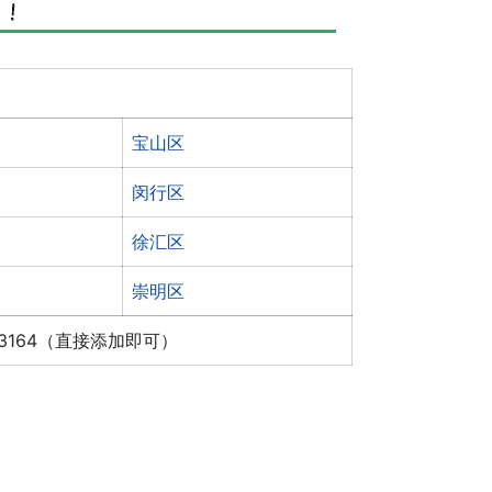
宝山区
闵行区
徐汇区
崇明区
x3164（直接添加即可）