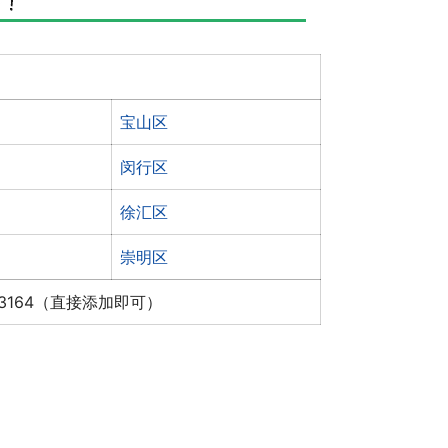
宝山区
闵行区
徐汇区
崇明区
x3164（直接添加即可）