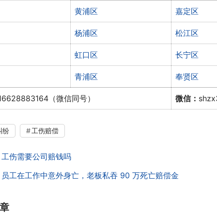
黄浦区
嘉定区
杨浦区
松江区
虹口区
长宁区
青浦区
奉贤区
16628883164（微信同号）
微信：
shz
纠纷
工伤赔偿
：
工伤需要公司赔钱吗
：
员工在工作中意外身亡，老板私吞 90 万死亡赔偿金
章