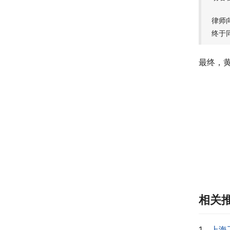
律师
终于
最终，
相关
1，
上海