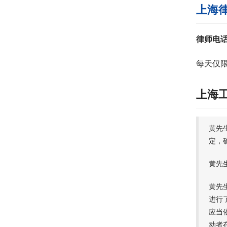
上海
律师电
每天仅限
上海
黄先
定，
黄先
黄先
进行
应当
动者