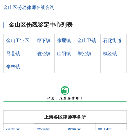
金山区劳动律师在线咨询
金山区伤残鉴定中心列表
金山工业区
廊下镇
张堰镇
金山卫镇
石化街道
吕巷镇
漕泾镇
山阳镇
朱泾镇
枫泾镇
亭林镇
上海各区律师事务所
浦东区
黄浦区
嘉定区
宝山区