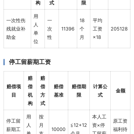
构
式
限
用
一次性伤
一
18
平均
人
残就业补
次
11396
个
工资
205128
单
助金
性
月
×18
位
停工留薪期工资
赔
赔
赔偿项
偿
偿
赔偿
赔偿期
计算公
金额
目
机
方
基准
限
式
构
式
用
按
本人工
停工留
原工资
人
月
≦12+12
资×停
薪期工
10000
福利待
单
支
个月
工留薪