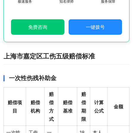
极速服务
知名律师
服务保障
免费咨询
一键拨号
上海市嘉定区工伤五级赔偿标准
一次性伤残补助金
赔
赔
赔偿项
赔偿
偿
赔偿
偿
计算
金额
目
机构
方
基准
期
公式
式
限
一次性
工伤
一
18
本人