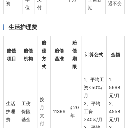
资
遇不变
位
付
期
生活护理费
赔
赔
赔偿
赔偿
偿
赔偿
偿
计算公式
金额
项目
机构
方
基准
期
式
限
1、平均工
1、
资×50%/
5698
月
元/月
按
生活
工伤
2、平均
2、
月
≦20
护理
保险
11396
工资
4558
支
年
费
基金
×40%/月
元/月
付
3、平均
3、