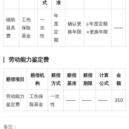
式
准
年
辅助
工伤
一
度
确认更
≦年度定额
器具
保险
次
——
定
换年限
×更换年限
费
基金
性
额
劳动能力鉴定费
赔偿机
赔偿
赔偿
赔偿
计算
金
赔偿项目
构
方式
基准
期限
公式
额
劳动能力
工伤保
一次
——
——
——
350
鉴定费
险基金
性
备注：