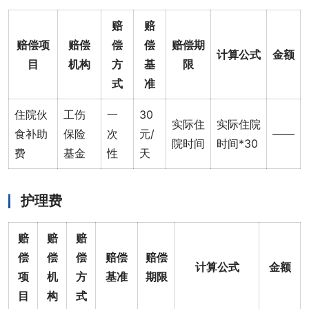
赔
赔
赔偿项
赔偿
偿
偿
赔偿期
计算公式
金额
目
机构
方
基
限
式
准
住院伙
工伤
一
30
实际住
实际住院
食补助
保险
次
元/
——
院时间
时间*30
费
基金
性
天
护理费
赔
赔
赔
偿
偿
偿
赔偿
赔偿
计算公式
金额
项
机
方
基准
期限
目
构
式