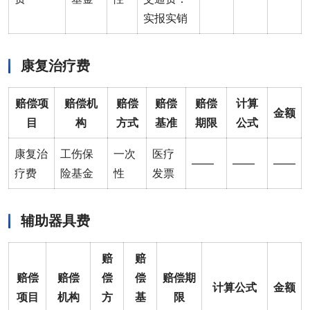
实报实销
康复治疗费
赔偿项
赔偿机
赔偿
赔偿
赔偿
计算
金额
目
构
方式
基准
期限
公式
康复治
工伤保
一次
医疗
——
——
——
疗费
险基金
性
发票
辅助器具费
赔
赔
赔偿
赔偿
偿
偿
赔偿期
计算公式
金额
项目
机构
方
基
限