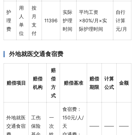
用
按
护
实际
平均工资
自行
人
月
理
11396
护理
×80%/月×实
计算
单
支
费
时间
际护理时间
元/月
位
付
外地就医交通食宿费
赔
赔偿
偿
赔偿
计算
赔偿项目
赔偿基准
金额
机构
方
期限
公式
式
食宿费：
外地就医
工伤
一
150元/人/
交通食宿
保险
次
天
——
——
——
费
基金
性
交通费：