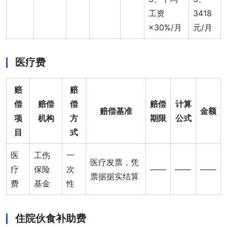
工资
3418
×30%/月
元/月
医疗费
赔
赔
偿
赔偿
偿
赔偿
计算
赔偿基准
金额
项
机构
方
期限
公式
目
式
医
工伤
一
医疗发票，凭
疗
保险
次
——
——
——
票据据实结算
费
基金
性
住院伙食补助费