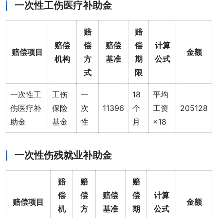
一次性工伤医疗补助金
赔
赔
赔偿
偿
赔偿
偿
计算
赔偿项目
金额
机构
方
基准
期
公式
式
限
一次性工
工伤
一
18
平均
伤医疗补
保险
次
11396
个
工资
205128
助金
基金
性
月
×18
一次性伤残就业补助金
赔
赔
赔
偿
偿
赔偿
偿
计算
赔偿项目
金额
机
方
基准
期
公式