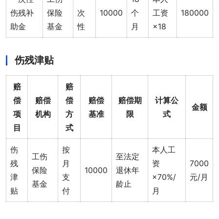
伤残补
保险
次
10000
个
工资
180000
助金
基金
性
月
×18
伤残津贴
赔
赔
偿
赔偿
偿
赔偿
赔偿期
计算公
金额
项
机构
方
基准
限
式
目
式
伤
按
本人工
工伤
至法定
残
月
资
7000
保险
10000
退休年
津
支
×70%/
元/月
基金
龄止
贴
付
月