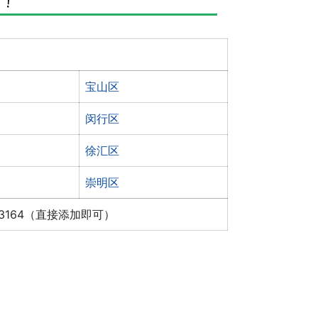
宝山区
闵行区
徐汇区
崇明区
x3164（直接添加即可）