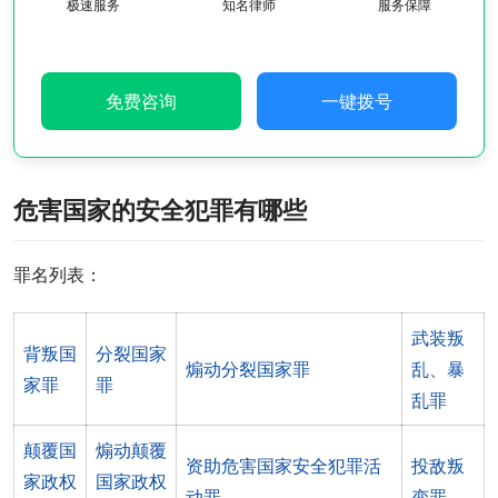
极速服务
知名律师
服务保障
免费咨询
一键拨号
危害国家的安全犯罪有哪些
罪名列表：
武装叛
背叛国
分裂国家
煽动分裂国家罪
乱、暴
家罪
罪
乱罪
颠覆国
煽动颠覆
资助危害国家安全犯罪活
投敌叛
家政权
国家政权
动罪
变罪