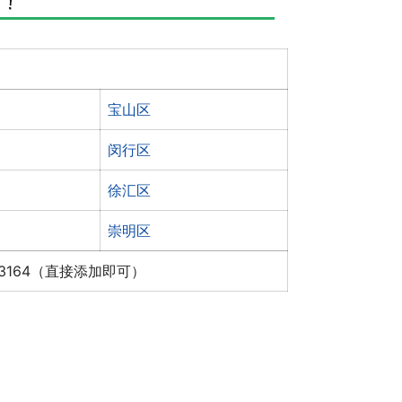
宝山区
闵行区
徐汇区
崇明区
x3164（直接添加即可）