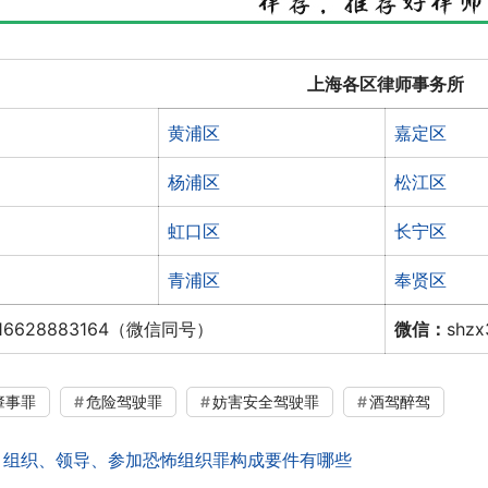
上海各区律师事务所
黄浦区
嘉定区
杨浦区
松江区
虹口区
长宁区
青浦区
奉贤区
16628883164（微信同号）
微信：
shz
肇事罪
危险驾驶罪
妨害安全驾驶罪
酒驾醉驾
：
组织、领导、参加恐怖组织罪构成要件有哪些