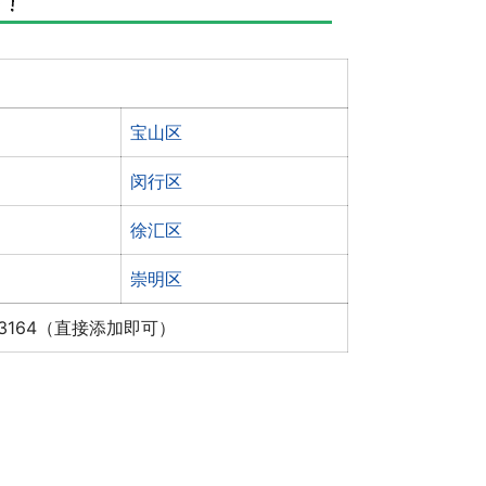
宝山区
闵行区
徐汇区
崇明区
x3164（直接添加即可）