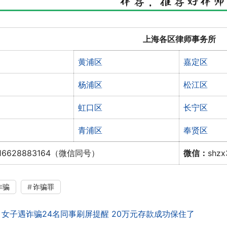
上海各区律师事务所
黄浦区
嘉定区
杨浦区
松江区
虹口区
长宁区
青浦区
奉贤区
16628883164（微信同号）
微信：
shz
诈骗
诈骗罪
：
女子遇诈骗24名同事刷屏提醒 20万元存款成功保住了