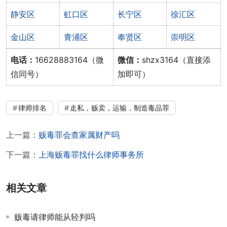
静安区
虹口区
长宁区
徐汇区
金山区
青浦区
奉贤区
崇明区
电话：
16628883164（微
微信：
shzx3164（直接添
信同号）
加即可）
律师排名
走私，贩卖，运输，制造毒品罪
上一篇：
贩毒罪会查家属财产吗
下一篇：
上海贩毒罪找什么律师事务所
相关文章
贩毒请律师能从轻判吗