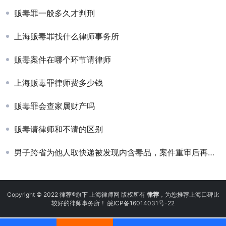
贩毒罪一般多久才判刑
上海贩毒罪找什么律师事务所
贩毒案件在哪个环节请律师
上海贩毒罪律师费多少钱
贩毒罪会查家属财产吗
贩毒请律师和不请的区别
男子跨省为他人取快递被发现内含毒品，案件重审后再次被判无期
Copyright © 2022 律荐®旗下 上海律师网 版权所有
律荐
，为您推荐上海口碑比
较好的律师事务所！
皖ICP备16014031号-22