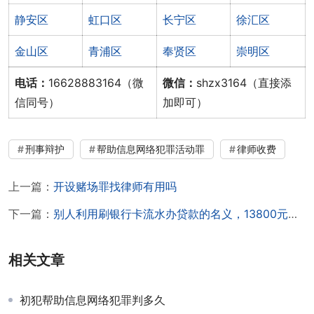
静安区
虹口区
长宁区
徐汇区
金山区
青浦区
奉贤区
崇明区
电话：
16628883164（微
微信：
shzx3164（直接添
信同号）
加即可）
刑事辩护
帮助信息网络犯罪活动罪
律师收费
上一篇：
开设赌场罪找律师有用吗
下一篇：
别人利用刷银行卡流水办贷款的名义，13800元资金让我帮信罪。
相关文章
初犯帮助信息网络犯罪判多久