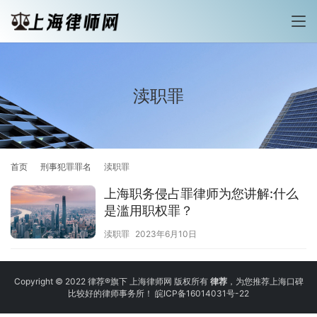
渎职罪
首页
刑事犯罪罪名
渎职罪
上海职务侵占罪律师为您讲解:什么
是滥用职权罪？
渎职罪
2023年6月10日
Copyright © 2022 律荐®旗下 上海律师网 版权所有
律荐
，为您推荐上海口碑
比较好的律师事务所！
皖ICP备16014031号-22