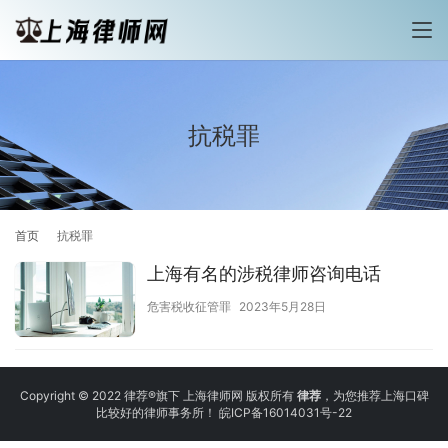
抗税罪
首页
抗税罪
上海有名的涉税律师咨询电话
危害税收征管罪
2023年5月28日
Copyright © 2022 律荐®旗下 上海律师网 版权所有
律荐
，为您推荐上海口碑
比较好的律师事务所！
皖ICP备16014031号-22