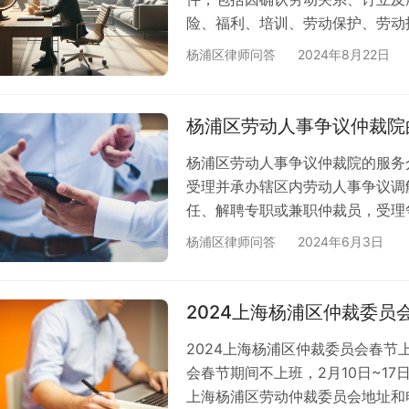
险、福利、培训、劳动保护、劳动
的争议 。 2，调解服务 在班里
杨浦区律师问答
2024年8月22日
仲裁。 3，仲裁审理 4，仲裁裁
1，上海杨浦区劳动仲裁委地址和电
杨浦区劳动人事争议仲裁院
杨浦区劳动人事争议仲裁院的服务
受理并承办辖区内劳动人事争议调
任、解聘专职或兼职仲裁员，受理
仲裁活动，制定工作规则等。 地址
杨浦区律师问答
2024年6月3日
https://www.shyp.gov.cn/
仲裁委地址和电话 2，上海杨浦区
所
2024上海杨浦区仲裁委员
2024上海杨浦区仲裁委员会春节
会春节期间不上班，2月10日~17
上海杨浦区劳动仲裁委员会地址和电