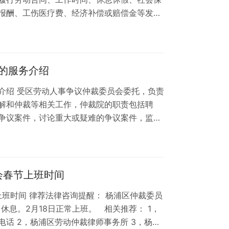
报酬、工伤医疗费、经济补偿或赔偿金等发生
劳动争议案件时，先进行调解，调解不成再进行
决，也就是给双方当事人仲裁结果。 相关推荐：
话 2，上海杨浦区劳动争议律师事务所
的服务介绍
介绍 受区劳动人事争议仲裁委员会委托，负责
解和仲裁等相关工作，仲裁院的职责包括聘
争议案件，讨论重大或疑难的争议案件，监督
和电话信息： 杨浦区仲裁公告查询： 网址：
shypq/zmhd-zcgg/ 相关推荐： 1，上海杨浦区劳动
劳动争议律师事务所 3，上海杨浦区律师事务
会春节上班时间
上班时间 律荐法律咨询提醒： 杨浦区仲裁委员
日休息。2月18日正常上班。 相关推荐： 1，
话 2，杨浦区劳动仲裁律师事务所 3，杨浦