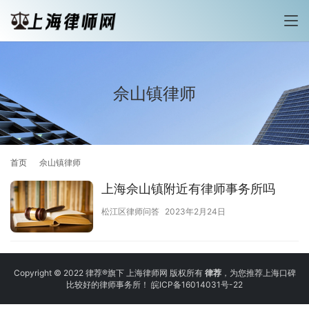
佘山镇律师
首页
佘山镇律师
上海佘山镇附近有律师事务所吗
松江区律师问答
2023年2月24日
Copyright © 2022 律荐®旗下 上海律师网 版权所有
律荐
，为您推荐上海口碑
比较好的律师事务所！
皖ICP备16014031号-22