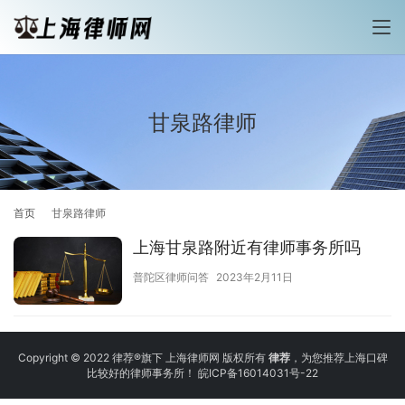
甘泉路律师
首页
甘泉路律师
上海甘泉路附近有律师事务所吗
普陀区律师问答
2023年2月11日
Copyright © 2022 律荐®旗下 上海律师网 版权所有
律荐
，为您推荐上海口碑
比较好的律师事务所！
皖ICP备16014031号-22