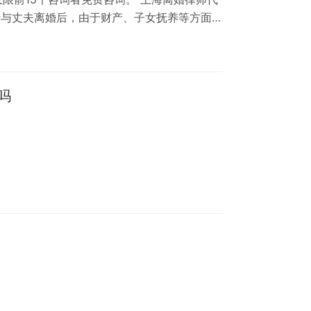
士与丈夫离婚后，由于财产、子女抚养等方面的
见的婚姻家事纠纷案例。下面将具体分为三个
女士与丈夫在婚姻中发生了矛盾，最终导致了离
议的焦点。另外，董女士要求担负子女抚养的
，董女士也希望能够维护自己探视子女…
吗