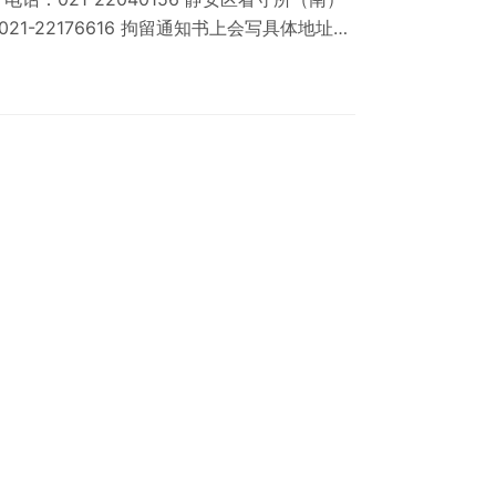
21-22176616 拘留通知书上会写具体地址，
可知道嫌疑人被关押在哪个看守所。 相关推
询 2，上海拘留人员查询