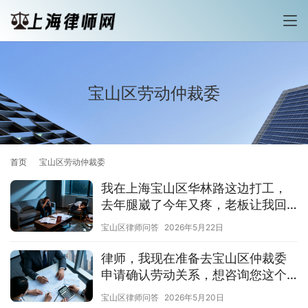
宝山区劳动仲裁委
首页
宝山区劳动仲裁委
我在上海宝山区华林路这边打工，
去年腿崴了今年又疼，老板让我回
家休息两个多月不给报销，该怎么
宝山区律师问答
2026年5月22日
办？
律师，我现在准备去宝山区仲裁委
申请确认劳动关系，想咨询您这个
案子的胜算、流程
宝山区律师问答
2026年5月20日