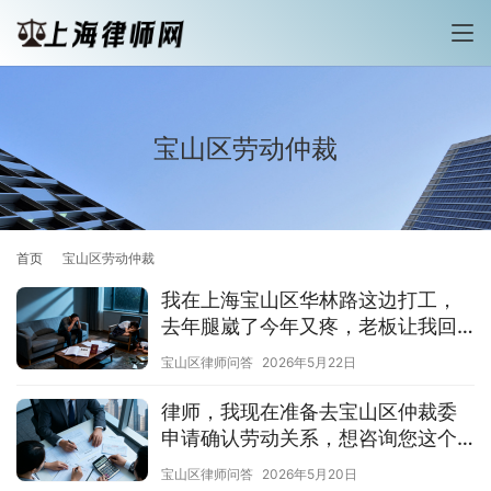
宝山区劳动仲裁
首页
宝山区劳动仲裁
我在上海宝山区华林路这边打工，
去年腿崴了今年又疼，老板让我回
家休息两个多月不给报销，该怎么
宝山区律师问答
2026年5月22日
办？
律师，我现在准备去宝山区仲裁委
申请确认劳动关系，想咨询您这个
案子的胜算、流程
宝山区律师问答
2026年5月20日