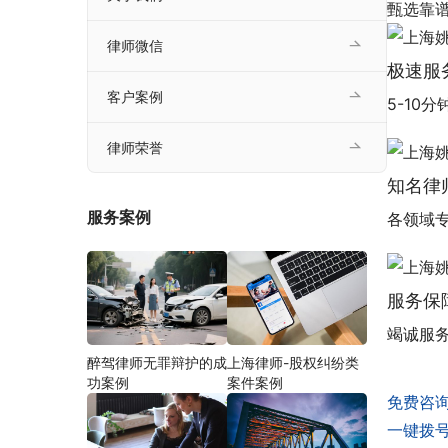
甄选靠谱
律师微信
极速服
客户案例
5-10
律师荣誉
知名律
服务案例
各领域
服务保
竭诚服
醉驾律师无罪辩护的成
上海律师-股权纠纷类
功案例
案件案例
免费咨
一键拨