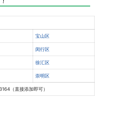
宝山区
闵行区
徐汇区
崇明区
x3164（直接添加即可）