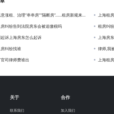
章
意涨租、治理“串串房”“隔断房”……租房新规来了！
上海租
租房纠纷告到法院房东会被追缴税吗
租房纠
州起诉上海房东怎么起诉
上海房
租房纠纷找谁
律师,我
打官司律师费谁出
上海租
关于
合作
联系我们
加入我们