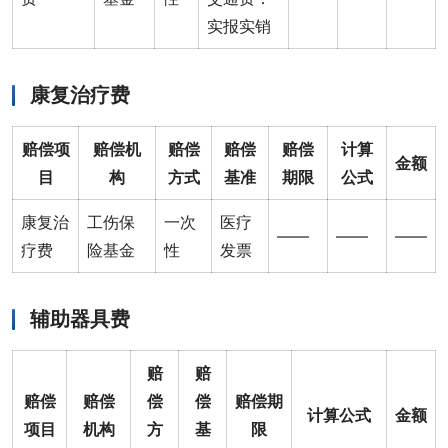
实报实销
康复治疗费
赔偿项
赔偿机
赔偿
赔偿
赔偿
计算
金额
目
构
方式
基准
期限
公式
康复治
工伤保
一次
医疗
——
——
——
疗费
险基金
性
发票
辅助器具费
赔
赔
赔偿
赔偿
偿
偿
赔偿期
计算公式
金额
项目
机构
方
基
限