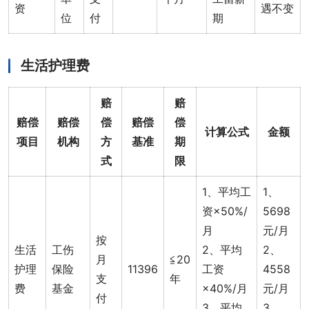
资
遇不变
位
付
期
生活护理费
赔
赔
赔偿
赔偿
偿
赔偿
偿
计算公式
金额
项目
机构
方
基准
期
式
限
1、平均工
1、
资×50%/
5698
月
元/月
按
生活
工伤
2、平均
2、
月
≦20
护理
保险
11396
工资
4558
支
年
费
基金
×40%/月
元/月
付
3、平均
3、