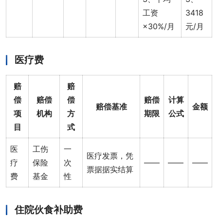
工资
3418
×30%/月
元/月
医疗费
赔
赔
偿
赔偿
偿
赔偿
计算
赔偿基准
金额
项
机构
方
期限
公式
目
式
医
工伤
一
医疗发票，凭
疗
保险
次
——
——
——
票据据实结算
费
基金
性
住院伙食补助费