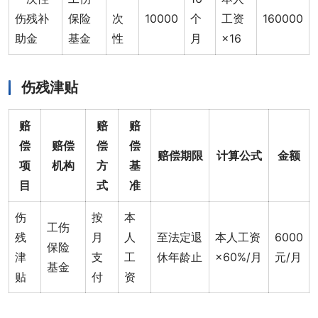
伤残补
保险
次
10000
个
工资
160000
助金
基金
性
月
×16
伤残津贴
赔
赔
赔
偿
赔偿
偿
偿
赔偿期限
计算公式
金额
项
机构
方
基
目
式
准
伤
按
本
工伤
残
月
人
至法定退
本人工资
6000
保险
津
支
工
休年龄止
×60%/月
元/月
基金
贴
付
资