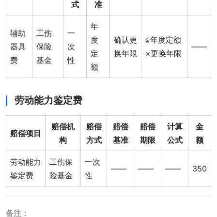
式
准
年
辅助
工伤
一
度
确认更
≦年度定额
器具
保险
次
——
定
换年限
×更换年限
费
基金
性
额
劳动能力鉴定费
赔偿机
赔偿
赔偿
赔偿
计算
金
赔偿项目
构
方式
基准
期限
公式
额
劳动能力
工伤保
一次
——
——
——
350
鉴定费
险基金
性
备注：