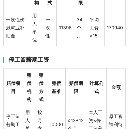
构
式
限
用
一次性伤
一
34
平均
人
残就业补
次
11396
个
工资
170940
单
助金
性
月
×15
位
停工留薪期工资
赔
赔
赔偿项
偿
偿
赔偿
赔偿期
计算公
金额
目
机
方
基准
限
式
构
式
用
按
本人工
停工留
原工资
人
月
≦12+12
资×停
薪期工
10000
福利待
单
支
个月
工留薪