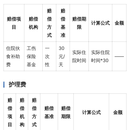
赔
赔
赔偿项
赔偿
偿
偿
赔偿期
计算公式
金额
目
机构
方
基
限
式
准
住院伙
工伤
一
30
实际住
实际住院
食补助
保险
次
元/
——
院时间
时间*30
费
基金
性
天
护理费
赔
赔
赔
偿
偿
偿
赔偿
赔偿
计算公式
金额
项
机
方
基准
期限
目
构
式