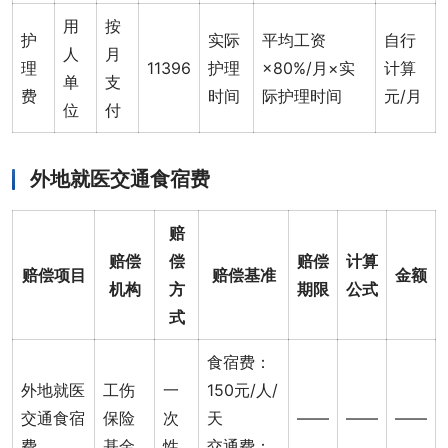
用
按
护
实际
平均工资
自行
人
月
理
11396
护理
×80%/月×实
计算
单
支
费
时间
际护理时间
元/月
位
付
外地就医交通食宿费
赔
赔偿
偿
赔偿
计算
赔偿项目
赔偿基准
金额
机构
方
期限
公式
式
食宿费：
外地就医
工伤
一
150元/人/
交通食宿
保险
次
天
——
——
——
费
基金
性
交通费：