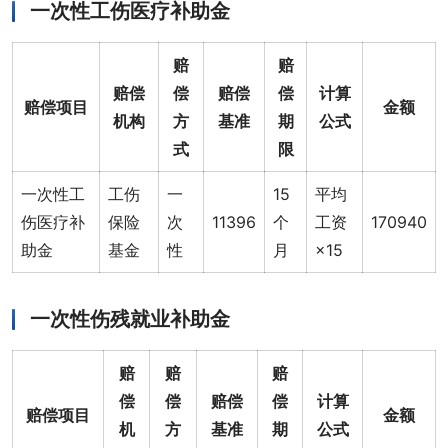
一次性工伤医疗补助金
赔
赔
赔偿
偿
赔偿
偿
计算
赔偿项目
金额
机构
方
基准
期
公式
式
限
一次性工
工伤
一
15
平均
伤医疗补
保险
次
11396
个
工资
170940
助金
基金
性
月
×15
一次性伤残就业补助金
赔
赔
赔
偿
偿
赔偿
偿
计算
赔偿项目
金额
机
方
基准
期
公式