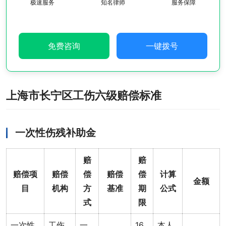
极速服务
知名律师
服务保障
免费咨询
一键拨号
上海市长宁区工伤六级赔偿标准
一次性伤残补助金
赔
赔
赔偿项
赔偿
偿
赔偿
偿
计算
金额
目
机构
方
基准
期
公式
式
限
一次性
工伤
一
16
本人