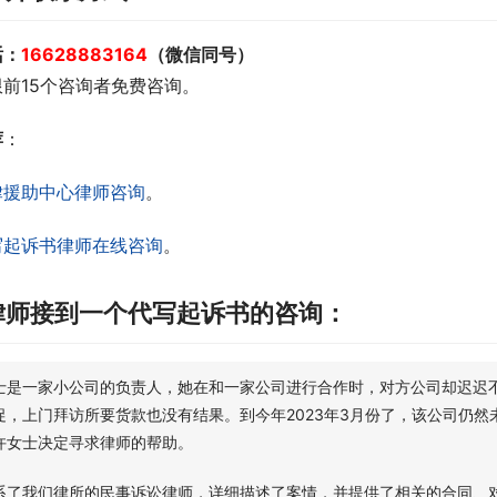
话：
16628883164
（微信同号）
前15个咨询者免费咨询。
荐
：
律援助中心律师咨询
。
写起诉书律师在线咨询
。
律师接到一个代写起诉书的咨询：
士是一家小公司的负责人，她在和一家公司进行合作时，对方公司却迟迟
促，上门拜访所要货款也没有结果。到今年2023年3月份了，该公司仍
许女士决定寻求律师的帮助。
系了我们律所的民事诉讼律师，详细描述了案情，并提供了相关的合同、