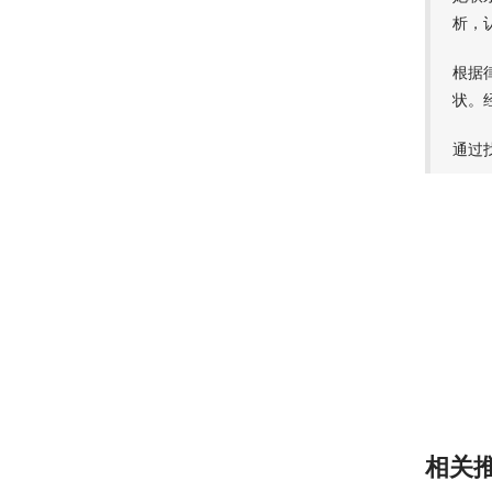
析，
根据
状。
通过
相关