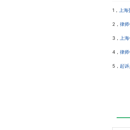
1，
上海
2，
律师
3，
上海
4，
律师
5，
起诉