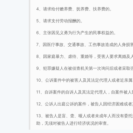
4、请求给付赡养费、抚养费、扶养费的。
5、请求支付劳动报酬的。
6、主张因见义勇为行为产生的民事权益的。
7、因医疗事故、交通事故、工伤事故造成的人身损
8、因家庭暴力、虐待、重婚等，受害人要求离婚及
9、犯罪嫌疑人在被侦查机关第一次询问后或者采取
10、公诉案件中的被害人及其法定代理人或者近亲
11、自诉案件的自诉人及其法定代理人，自案件被
12、公诉人出庭公诉的案件，被告人因经济困难或
13、被告人是盲、聋、哑人或者未成年人而没有委
助，无须对被告人进行经济状况的审查。