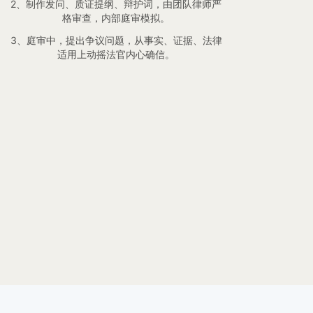
2、制作发问、质证提纲、辩护词，由团队律师严
格审查，内部庭审模拟。
3、庭审中，提出争议问题，从事实、证据、法律
适用上动摇法官内心确信。