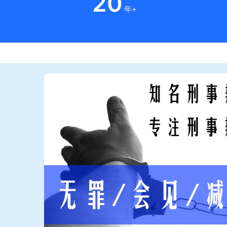
20
年+