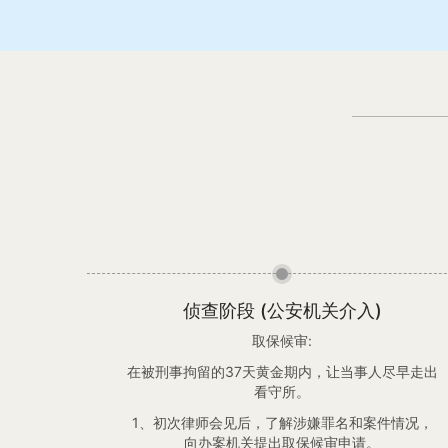
侦查阶段 (公安机关介入)
取保候审:
在被刑事拘留的37天黄金期内，让当事人尽早走出
看守所。
1、初次律师会见后，了解涉嫌罪名和案件情况，
向办案机关提出取保候审申请。