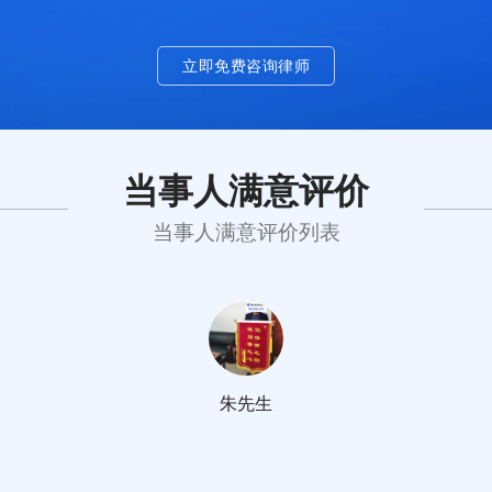
立即免费咨询律师
当事人满意评价
当事人满意评价列表
朱先生