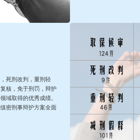
审，死刑改判，重刑轻
刑复核，免于刑罚，辩护
等领域取得的优秀成绩。
的缜密刑事辩护方案全面