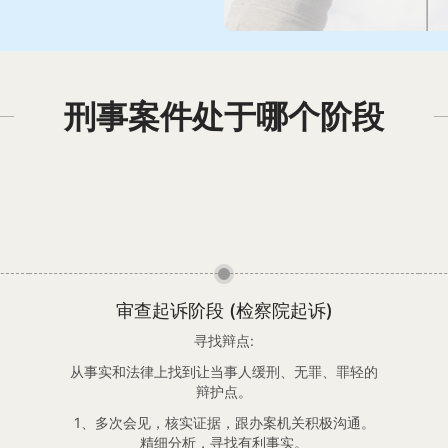
刑事案件处于哪个阶段
审查起诉阶段 (检察院起诉)
寻找辩点:
从事实和法律上找到让当事人缓刑、无罪、罪轻的
辩护点。
1、多次会见，核实证据，跟办案机关积极沟通。
精细分析，寻找有利事实。