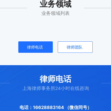
业务领域
业务领域列表
律师电话
律师团队
律师电话
上海律师事务所24小时在线咨询
电话：16628883164 （微信同号）