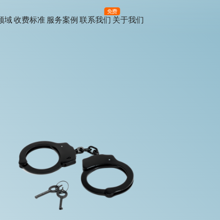
免费
领域
收费标准
服务案例
联系我们
关于我们