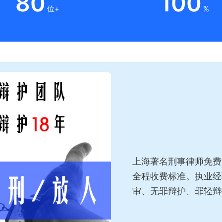
80
100
位+
%
上海著名刑事律师免费
全程收费标准。执业经
审、无罪辩护、罪轻辩