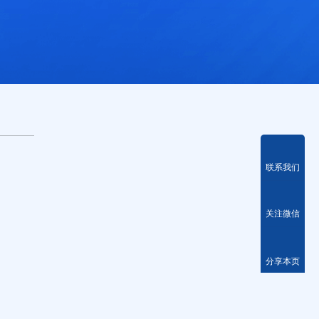
联系我们
关注微信
分享本页