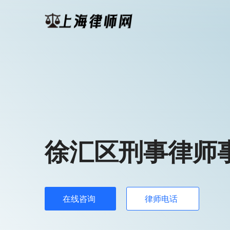
徐汇区刑事律师
在线咨询
律师电话