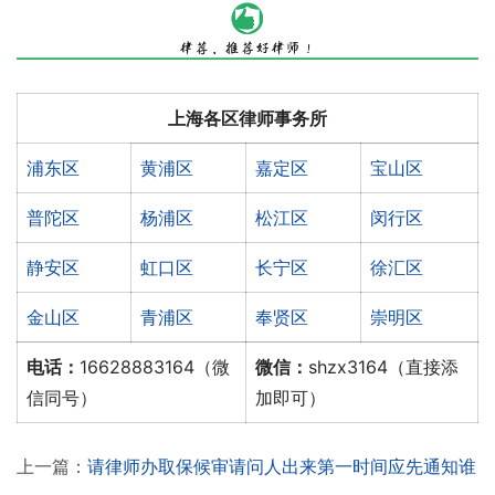
上海各区律师事务所
浦东区
黄浦区
嘉定区
宝山区
普陀区
杨浦区
松江区
闵行区
静安区
虹口区
长宁区
徐汇区
金山区
青浦区
奉贤区
崇明区
电话：
16628883164（微
微信：
shzx3164（直接添
信同号）
加即可）
上一篇：
请律师办取保候审请问人出来第一时间应先通知谁