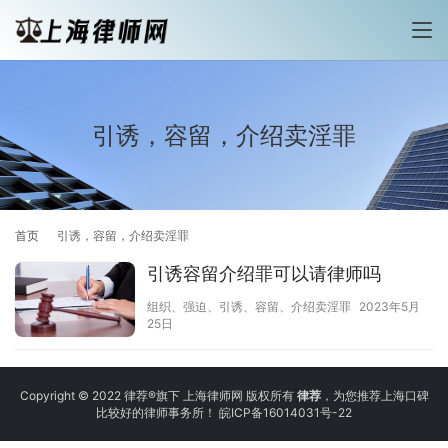
引诱，容留，介绍卖淫罪
首页
引诱，容留，介绍卖淫罪
引诱容留介绍罪可以请律师吗
组织、强迫、引诱、容留、介绍卖淫罪
2023年5月
25日
Copyright © 2022 律荐®旗下 上海律师网 版权所有
律荐
，为您推荐上海口碑
比较好的律师事务所！
皖ICP备16014031号-22