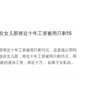
在女儿那将近十年工资被用只剩15
那将近十年工资被用只剩15元，这是侵占罪吗
放在女儿那，将近十年工资被用只剩15元，用
工龄的退休工资，将近十万。 如果子女私自挪
为？ 还扣住扣住身份证 户口本 银行卡算不
私自拿出用了， 犯罪吗？ 侵占属于犯罪吗 法
70 条。 延伸阅读：侵占罪详细解释 另一个
骗委托书，付过6万多，其…