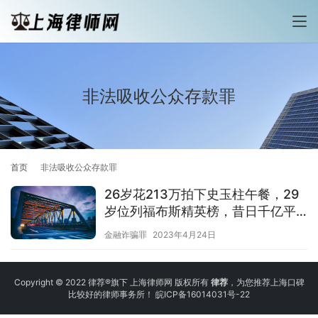
非法吸收公众存款罪
首页
非法吸收公众存款罪
26岁花213万拍下史玉柱午餐，29
岁位列福布斯精英榜，昔日千亿平
台董事长获刑20年
金融诈骗罪
2023年4月24日
Copyright © 2022 律荐®旗下 上海律师网 版权所有
律荐
，为您推荐上海口碑
比较好的律师事务所！
皖ICP备16014031号-22