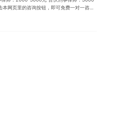
点击本网页里的咨询按钮，即可免费一对一咨询
咨询的问题（已隐藏私密信息） 您好律师，我
子由于刚上班工作，缺乏社会经验，在某音上
向我的儿子借了银行卡和身份证，对方是女的，
借就给了对方。这位…