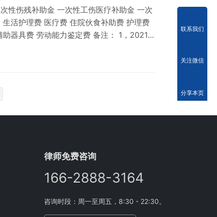
次性伤残补助金 一次性工伤医疗补助金 一次
 生活护理费 医疗费 住院伙食补助费 护理费
联系我们
助器具费 劳动能力鉴定费 备注： 1，2021年
为136757元，月平均工资为11396元，比
工资10000元/月。 相关推荐： 上海市青浦区
关注微信
工伤九级赔偿标准 上海市青浦区工伤八级赔偿
分享本页
律师免费咨询
166-2888-3164
咨询时段：周一至周五，8:30 - 22:30。