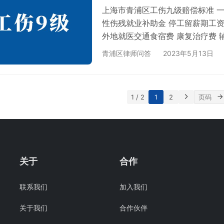
上海市青浦区工伤九级赔偿标准 一
性伤残就业补助金 停工留薪期工资
外地就医交通食宿费 康复治疗费 辅
本市全口径城镇单位就业人员平均工资
青浦区律师问答
2023年5月13日
上年增长10.2%。 2，假设，本人
工伤十级赔偿标准 上海市青浦区
标准 上海市青浦区工伤七级赔偿…
1 / 2
1
2
关于
合作
联系我们
加入我们
关于我们
合作伙伴