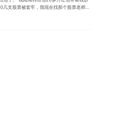
30几支股票被套牢，我现在找那个股票老师，
 我想找个律师帮我看下和这个老师签的合同是
诈。 你们律所在哪里，我想带着合同当面让你