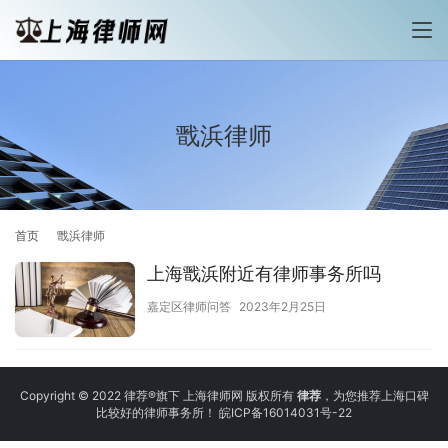
戬浜律师
首页
戬浜律师
上海戬浜附近有律师事务所吗
嘉定区律师问答
2023年2月25日
Copyright © 2022 律荐®旗下 上海律师网 版权所有
律荐
，为您推荐上海口碑
比较好的律师事务所！
皖ICP备16014031号-22