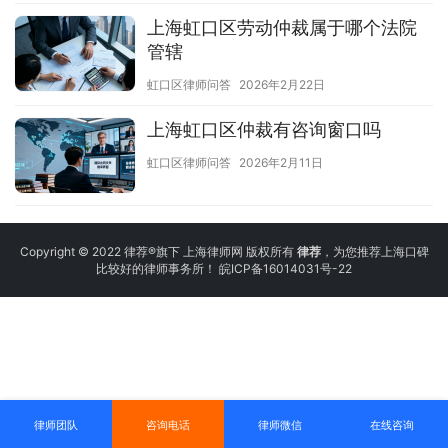
上海虹口区劳动仲裁属于哪个法院
管辖
虹口区律师问答
2026年2月22日
上海虹口区仲裁有咨询窗口吗
虹口区律师问答
2026年2月11日
Copyright © 2022 律荐®旗下 上海律师网 版权所有
律荐
，为您推荐上海口碑
比较好的律师事务所！
皖ICP备16014031号-22
律师团队
咨询电话
律师微信
在线咨询