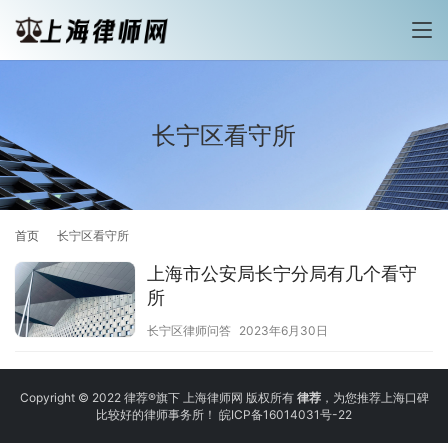
长宁区看守所
首页
长宁区看守所
上海市公安局长宁分局有几个看守
所
长宁区律师问答
2023年6月30日
Copyright © 2022 律荐®旗下 上海律师网 版权所有
律荐
，为您推荐上海口碑
比较好的律师事务所！
皖ICP备16014031号-22