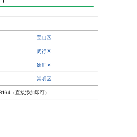
宝山区
闵行区
徐汇区
崇明区
x3164（直接添加即可）