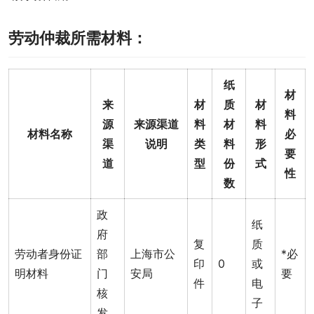
劳动仲裁所需材料：
纸
材
来
材
质
材
料
源
来源渠道
料
材
料
材料名称
必
渠
说明
类
料
形
要
道
型
份
式
性
数
政
纸
府
复
质
劳动者身份证
部
上海市公
*必
印
0
或
明材料
门
安局
要
件
电
核
子
发