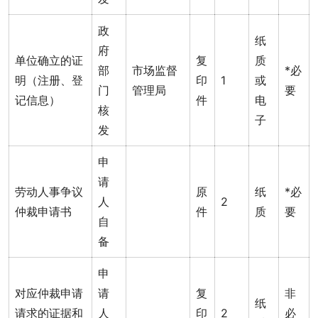
政
纸
府
单位确立的证
复
质
部
市场监督
*必
明（注册、登
印
1
或
门
管理局
要
记信息）
件
电
核
子
发
申
请
劳动人事争议
原
纸
*必
人
2
仲裁申请书
件
质
要
自
备
申
对应仲裁申请
请
复
非
纸
请求的证据和
人
印
2
必