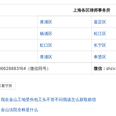
上海各区律师事务所
黄浦区
嘉定区
杨浦区
松江区
虹口区
长宁区
青浦区
奉贤区
16628883164（微信同号）
微信：
shz
区看守所
：
我在金山工地受伤包工头不管不问我该怎么获取赔偿
：
金山法院全称是什么