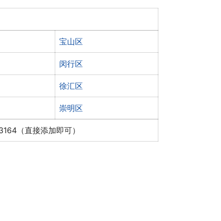
宝山区
闵行区
徐汇区
崇明区
x3164（直接添加即可）